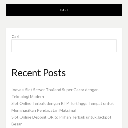
Cari
Recent Posts
Inovasi Slot Server Thailand Super Gacor dengan
Teknologi Modern
Slot Online Terbaik dengan RTP Tertinggi: Tempat untuk
Menghasilkan Pendapatan Maksimal
Slot Online Deposit QRIS: Pilihan Terbaik untuk Jackpot
Besar